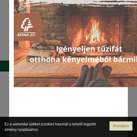
Postafiók dolgozóknak
Váltás teljes verzióra
Ez a weboldal sütiket (cookie) használ a lehető legjobb
Rendben
élmény nyújtásához.